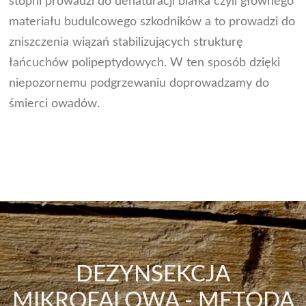
stopni prowadzi do denaturacji białka czyli głównego
materiału budulcowego szkodników a to prowadzi do
zniszczenia wiązań stabilizujących strukturę
łańcuchów polipeptydowych. W ten sposób dzięki
niepozornemu podgrzewaniu doprowadzamy do
śmierci owadów.
DEZYNSEKCJA
MIKROFALOWA - METODA