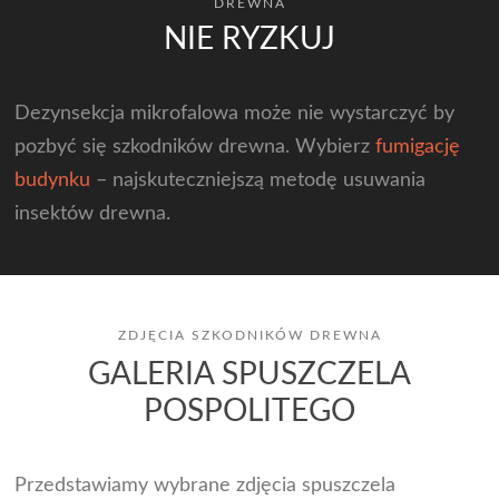
DREWNA
NIE RYZKUJ
Dezynsekcja mikrofalowa może nie wystarczyć by
pozbyć się szkodników drewna. Wybierz
fumigację
budynku
– najskuteczniejszą metodę usuwania
insektów drewna.
ZDJĘCIA SZKODNIKÓW DREWNA
GALERIA SPUSZCZELA
POSPOLITEGO
Przedstawiamy wybrane zdjęcia spuszczela