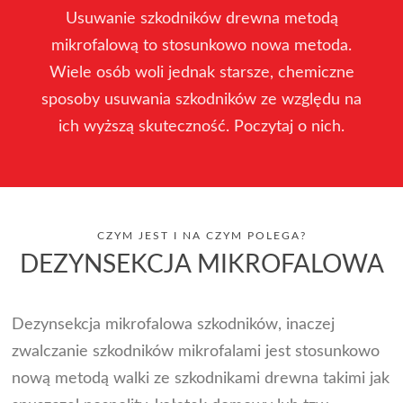
Usuwanie szkodników drewna metodą
mikrofalową to stosunkowo nowa metoda.
Wiele osób woli jednak starsze, chemiczne
sposoby usuwania szkodników ze względu na
ich wyższą skuteczność. Poczytaj o nich.
CZYM JEST I NA CZYM POLEGA?
DEZYNSEKCJA MIKROFALOWA
Dezynsekcja mikrofalowa szkodników, inaczej
zwalczanie szkodników mikrofalami jest stosunkowo
nową metodą walki ze szkodnikami drewna takimi jak