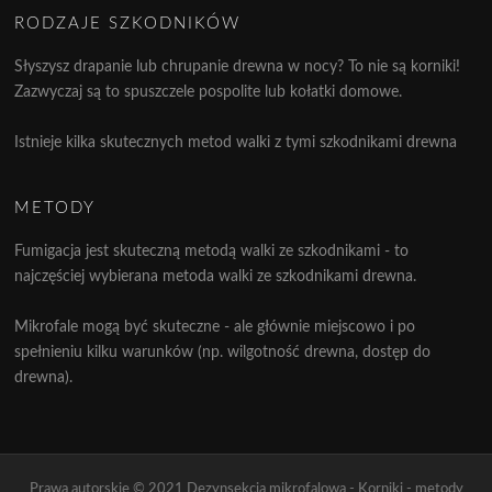
RODZAJE SZKODNIKÓW
Słyszysz drapanie lub chrupanie drewna w nocy? To nie są korniki!
Zazwyczaj są to spuszczele pospolite lub kołatki domowe.
Istnieje kilka skutecznych metod walki z tymi szkodnikami drewna
METODY
Fumigacja jest skuteczną metodą walki ze szkodnikami - to
najczęściej wybierana metoda walki ze szkodnikami drewna.
Mikrofale mogą być skuteczne - ale głównie miejscowo i po
spełnieniu kilku warunków (np. wilgotność drewna, dostęp do
drewna).
Prawa autorskie © 2021 Dezynsekcja mikrofalowa - Korniki - metody