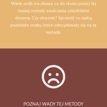
Wiele osób ma obawy co do skuteczności tej
nowej metody zwalczania szkodników
drewna. Czy słusznie? Sprawdź co sądzą
pozostałe osoby, które zdecydowały się na tę
metodę.
POZNAJ WADY TEJ METODY