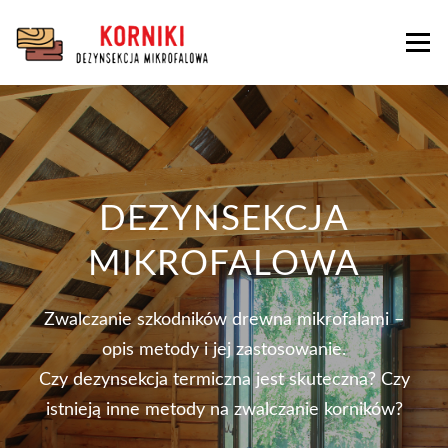
Przejdź
do
Menu
treści
DEZYNSEKCJA
MIKROFALOWA
Zwalczanie szkodników drewna mikrofalami –
opis metody i jej zastosowanie.
Czy dezynsekcja termiczna jest skuteczna? Czy
istnieją inne metody na zwalczanie korników?